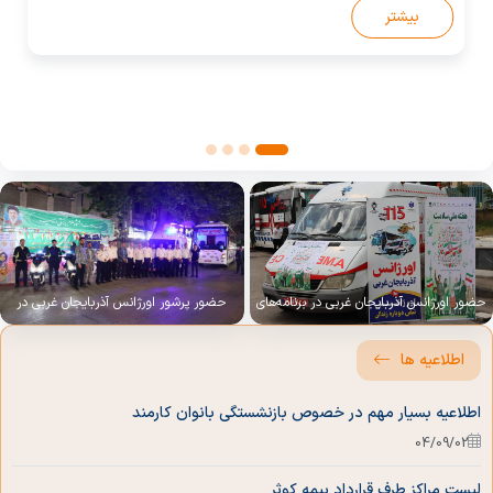
مرکز پیام
بیشتر
کارشناس ارتباطات رادیویی
کارشناس اعزام و راهبری
واحد پذیرش
واحد تریاژ تلفنی
رئیس اداره امور پایگاه ها
حضور اورژانس آذربایجان غربی در برنامه‌های
حضور پرشور اورژانس آذربایجان غربی در
امور موتورلانس
آغاز هفته سلامت در ارومیه
موکب سلامت دانشگاه علوم پزشکی
دارو و تجهیزات
مسئول شهرستان
اطلاعیه ها
مسئول ناحیه
اطلاعیه بسیار مهم در خصوص بازنشستگی بانوان کارمند
مسئول پایگاه
04/09/02
کارشناس فوریتهای پزشکی
لیست مراکز طرف قرارداد بیمه کوثر