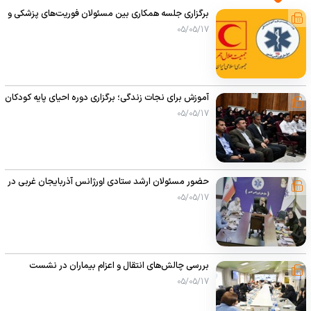
برگزاری جلسه همکاری بین مسئولان فوریت‌های پزشکی و
هلال احمر شهرستان نقده
05/05/17
اورژانس هوایی
آموزش برای نجات زندگی؛ برگزاری دوره احیای پایه کودکان
در سلماس
05/05/17
حضور مسئولان ارشد ستادی اورژانس آذربایجان غربی در
جلسه وبیناری اورژانس کشور با محوریت اربعین ۱۴۰۵
05/05/17
بررسی چالش‌های انتقال و اعزام بیماران در نشست
مترون‌ها و سوپروایزرین بیمارستان‌های سطح استان با
05/05/17
حضور رئیس اورژانس آذربایجان غربی